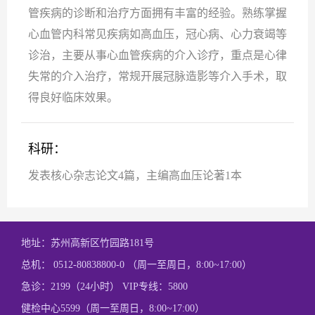
管疾病的诊断和治疗方面拥有丰富的经验。熟练掌握
心血管内科常见疾病如高血压，冠心病、心力衰竭等
诊治，主要从事心血管疾病的介入诊疗，重点是心律
失常的介入治疗，常规开展冠脉造影等介入手术，取
得良好临床效果。
科研：
发表核心杂志论文4篇，主编高血压论著1本
地址：苏州高新区竹园路181号
总机： 0512-80838800-0 （周一至周日，8:00~17:00）
急诊：2199（24小时） VIP专线：5800
健检中心5599（周一至周日，8:00~17:00）