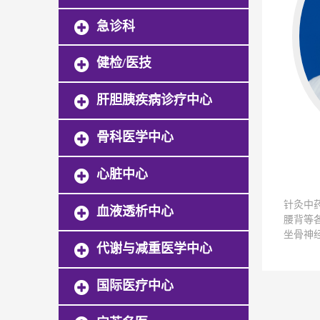
急诊科
健检/医技
肝胆胰疾病诊疗中心
骨科医学中心
心脏中心
针灸中
血液透析中心
腰背等
坐骨神
代谢与减重医学中心
网球肘
内科疾
疾病、
国际医疗中心
病、神
内分泌