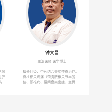
钟文昌
主治医师 医学博士
50
擅长针灸、中药结合美式整脊治疗。
对肝
脊柱相关疼痛（颈胸腰椎关节半脱
内
位、颈椎病、腰间盘突出症、坐骨神
不孕
经痛）、四肢关节韧带扭挫伤、肩周
)。
炎、腕管综合征、梨状肌综合症。中
医脾胃、肝胆疾病、体质调理、女性
更年期综合征、月经不调、痛经。面
瘫、中风后遗症、青少年体质转骨调