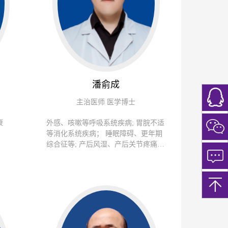
潘俞成
扫
主治医师 医学博士
一
扫
康
外感、咳嗽等呼吸系统疾病; 胃脘不适
关
等消化系统疾病； 睡眠障碍、更年期
注
微
综合征等; 产后风湿、产后关节疼痛等
信
月子病； 其它杂病。