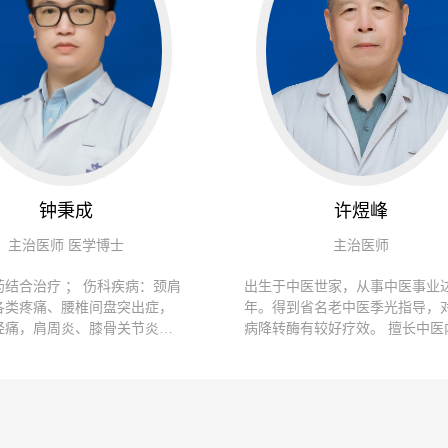
钟秉成
许煜峰
主治医师 医学博士
主治医师
药结合治疗 ； 伤科疾病：颈肩
出生于中医世家，从事中医事业达
各类疼痛、腰椎间盘突出症，
年。得到省名老中医季光指导，
经痛，肩周炎、膝骨关节炎、
病降转酶有较好疗效。 擅长中医
、高尔夫球肘、手指腱鞘炎；
科、针灸治疗关节疼痛； 中医药
病：呼吸系统疾病、消化系统
症治疗； 内病外治(慢支、哮喘等
泌尿系统疾病、心血管系统疾
经系统疾病、肝胆系统疾病、
风湿免疫性疾病； 其他：中风