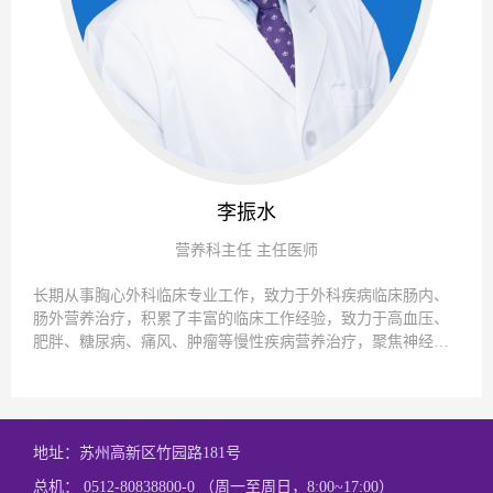
李振水
营养科主任 主任医师
长期从事胸心外科临床专业工作，致力于外科疾病临床肠内、
肠外营养治疗，积累了丰富的临床工作经验，致力于高血压、
肥胖、糖尿病、痛风、肿瘤等慢性疾病营养治疗，聚焦神经系
统疾病营养研究，脑胶质瘤的生酮治疗、卒中后营养治疗、抽
动症营养治疗。
地址：苏州高新区竹园路181号
总机： 0512-80838800-0 （周一至周日，8:00~17:00）