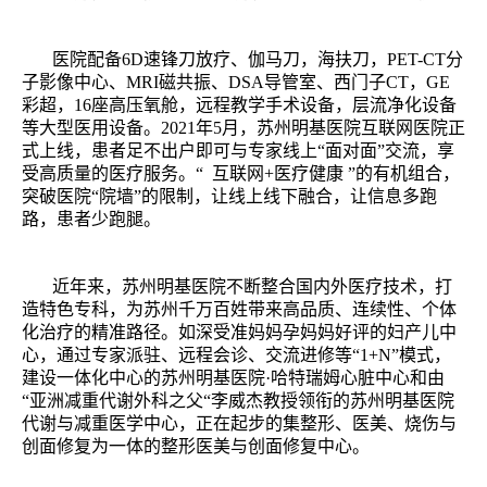
医院配备6D速锋刀放疗、伽马刀，海扶刀，PET-CT分
子影像中心、MRI磁共振、DSA导管室、西门子CT，GE
彩超，16座高压氧舱，远程教学手术设备，层流净化设备
等大型医用设备。2021年5月，苏州明基医院互联网医院正
式上线，患者足不出户即可与专家线上“面对面”交流，享
受高质量的医疗服务。“ 互联网+医疗健康 ”的有机组合，
突破医院“院墙”的限制，让线上线下融合，让信息多跑
路，患者少跑腿。
近年来，苏州明基医院不断整合国内外医疗技术，打
造特色专科，为苏州千万百姓带来高品质、连续性、个体
化治疗的精准路径。如深受准妈妈孕妈妈好评的妇产儿中
心，通过专家派驻、远程会诊、交流进修等“1+N”模式，
建设一体化中心的苏州明基医院·哈特瑞姆心脏中心和由
“亚洲减重代谢外科之父“李威杰教授领衔的苏州明基医院
代谢与减重医学中心，正在起步的集整形、医美、烧伤与
创面修复为一体的整形医美与创面修复中心。