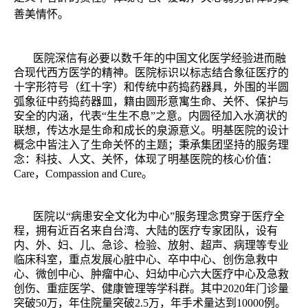
善美情怀。
医院深信有必要以数千年的中国文化医学经验进而融
合现代西方医学的精神。医院标识以标志结合象征医疗的
十字形符号（红十字）和传统中药捣药器具，外围的半圆
弧象征中药捣药器皿，籍由圆形意寓生命、关怀、保护与
安全的内涵，代表“生生不息”之意。内圆径加入水滴状的
联想，传达水是生命和成长的泉源意义。明基医院的设计
概念中皆注入了生命关怀的主题；秉承集团坚持的服务理
念：科技、人文、关怀，体现了明基医院的核心价值：
Care，Compassion and Cure。
医院以“病患安全文化为中心”服务理念贯穿于医疗全
程，拥有近百名来自台湾、大陆的医疗专家团队，设有
内、外、妇、儿、急诊、检验、放射、超声、病理等专业
临床科室，重点发展心脏中心、卒中中心、创伤
急救中
心、微创中心、肿瘤中心、妇幼中心六大医疗中心及急救
创伤、重症医学、健康管理等学科群。其中2020年门诊量
突破50万，年住院量突破2.5万，年手术量达到10000例。