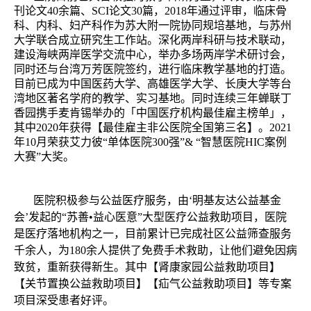
刊论文40余篇、SCI论文30篇，2018年通过评审，临床骨
科、内科、妇产科作为苏大附一院协同规培基地，与苏州
大学联合成立研究生工作站。深化两岸科研与技术联动，
建设海峡两岸医学交流中心，举办多场两岸学术研讨会，
同时还与台湾万芳医院签约，进行临床教学基地的打造。
目前已成为中国医药大学、高雄医学大学、长庚大学等台
湾地区著名学府的教学、实习基地。同时连续三年蝉联丁
香园携手麦肯锡举办的「中国医疗机构最佳雇主榜单」，
其中2020年获得【最佳雇主非公医院全国第三名】。2021
年10月荣获艾力彼“单体医院300强”& “智慧医院HIC案例
大赛”大奖。
医院积极参与公益医疗服务，由‘明基友达公益基金
会’发起的“苏善•益心医意”大型医疗公益救助项目，医院
是医疗落地机构之一，目前累计已完成社区公益筛查服务
千余人，为180余人提供了免费手术救助，让他们避免因病
致贫，重新获得新生。其中【肾康家园公益救助项目】
【关节置换公益救助项目】【疝气公益救助项目】等专案
项目深受患者好评。