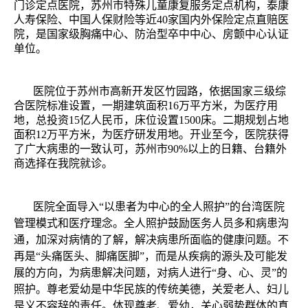
门诊定点医院，苏州市特殊儿童康复服务定点机构，泰康
人寿保险、中国人保财险等近40家国内外保险定点直赔医
院，是国家级胸痛中心、防治型卒中中心、房颤中心认证
单位。
医院位于苏州市高新开发区竹园路，依据国家三级综
合医院标准设置，一期建筑面积16万平方米，为医疗用
地，总投资15亿人民币，床位设置1500床。二期规划占地
面积12万平方米，为医疗研发用地。开业至今，医院获得
了广大病患的一致认可，苏州市90%以上的日籍、台籍外
商选择在我院就诊。
医院全面导入“以患者为中心的全人照护”的台湾医院
管理模式和医疗理念。全人照护鼓励医务人员多和病患沟
通，加深对病情的了解，解决病患所面临的健康问题。不
再是“头痛医头、脚痛医脚”，而是从疾病的源头及可能发
展的方向，为病患解决问题，对病人进行“身、心、灵”的
照护。尊老爱幼是中华民族的传统美德，关爱老人、妇儿
是义不容辞的责任。
体现尊老、爱幼，关心弱势群体的真